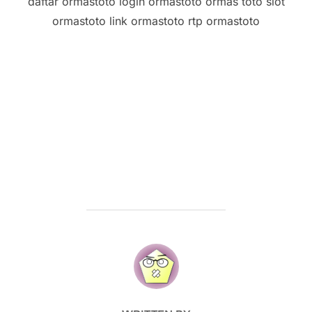
daftar ormastoto login ormastoto ormas toto slot
ormastoto link ormastoto rtp ormastoto
POST AUTHOR