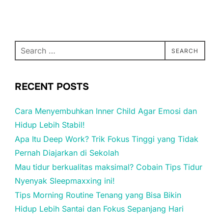
Search
SEARCH
for:
RECENT POSTS
Cara Menyembuhkan Inner Child Agar Emosi dan
Hidup Lebih Stabil!
Apa Itu Deep Work? Trik Fokus Tinggi yang Tidak
Pernah Diajarkan di Sekolah
Mau tidur berkualitas maksimal? Cobain Tips Tidur
Nyenyak Sleepmaxxing ini!
Tips Morning Routine Tenang yang Bisa Bikin
Hidup Lebih Santai dan Fokus Sepanjang Hari