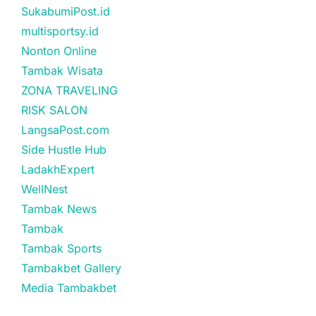
SukabumiPost.id
multisportsy.id
Nonton Online
Tambak Wisata
ZONA TRAVELING
RISK SALON
LangsaPost.com
Side Hustle Hub
LadakhExpert
WellNest
Tambak News
Tambak
Tambak Sports
Tambakbet Gallery
Media Tambakbet