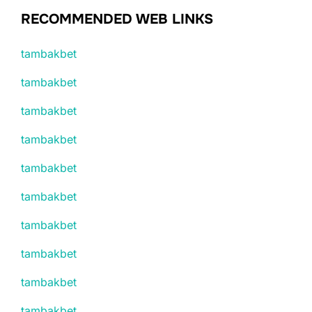
RECOMMENDED WEB LINKS
tambakbet
tambakbet
tambakbet
tambakbet
tambakbet
tambakbet
tambakbet
tambakbet
tambakbet
tambakbet