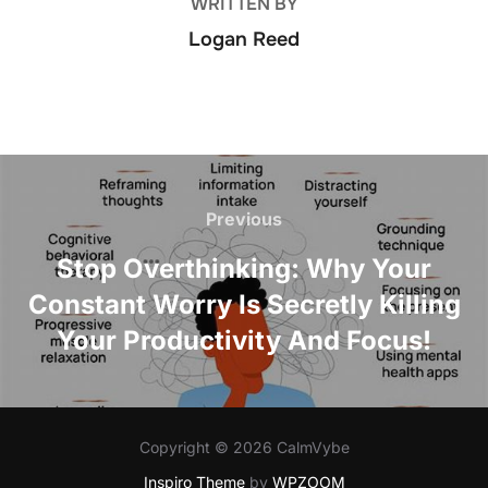
WRITTEN BY
Logan Reed
Post
navigation
Previous
Previous
Stop Overthinking: Why Your
Constant Worry Is Secretly Killing
Your Productivity And Focus!
Copyright © 2026 CalmVybe
Inspiro Theme
by
WPZOOM