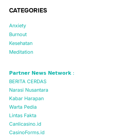
CATEGORIES
Anxiety
Burnout
Kesehatan
Meditation
𝗣𝗮𝗿𝘁𝗻𝗲𝗿 𝗡𝗲𝘄𝘀 𝗡𝗲𝘁𝘄𝗼𝗿𝗸 :
BERITA CERDAS
Narasi Nusantara
Kabar Harapan
Warta Pedia
Lintas Fakta
Canlicasino.id
CasinoForms.id