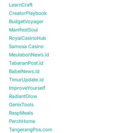
LearnCraft
CreatorPlaybook
BudgetVoyager
ManifestSoul
RoyalCasinoHub
Samosa Casino
MeulabohNews.id
TabananPost.id
BabelNews.id
TimurUpdate.id
ImproveYourself
RadiantGlow
GenixTools
RaspMeals
PerchHome
TangerangPos.com