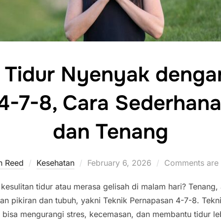
 Tidur Nyenyak denga
4-7-8, Cara Sederhana 
dan Tenang
Posted
n Reed
Kesehatan
February 6, 2026
Comments are 
on
esulitan tidur atau merasa gelisah di malam hari? Tenang
pikiran dan tubuh, yakni Teknik Pernapasan 4-7-8. Teknik
ti bisa mengurangi stres, kecemasan, dan membantu tidur l