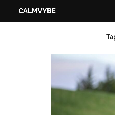
Skip
CALMVYBE
to
content
Ta