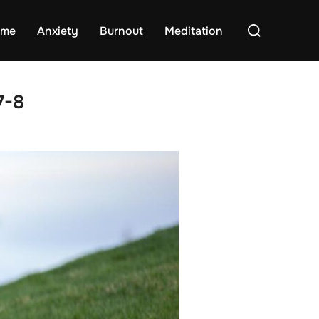
Search
me
Anxiety
Burnout
Meditation
for:
7-8