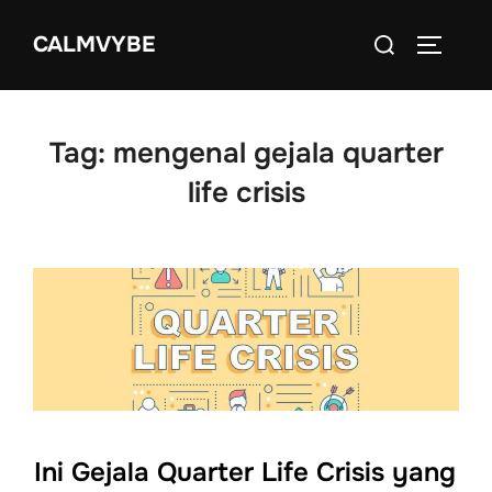
Skip
Search
CALMVYBE
to
TOGGLE
for:
content
Tag:
mengenal gejala quarter
life crisis
Ini Gejala Quarter Life Crisis yang