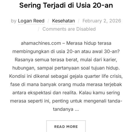
Sering Terjadi di Usia 20-an
Posted
by
Logan Reed
Kesehatan
February 2, 2026
on
Comments are Disabled
ahamachines.com – Merasa hidup terasa
membingungkan di usia 20-an atau awal 30-an?
Rasanya semua terasa berat, mulai dari karier,
hubungan, sampai pertanyaan soal tujuan hidup.
Kondisi ini dikenal sebagai gejala quarter life crisis,
fase di mana banyak orang muda merasa terjebak
antara ekspektasi dan realita. Kalau kamu sering
merasa seperti ini, penting untuk mengenali tanda-
tandanya …
“INI GEJALA QUARTER LIFE
READ MORE