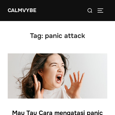
Skip
Search
CALMVYBE
to
TOGGLE
for:
content
Tag:
panic attack
Mau Tau Cara mengatasi panic