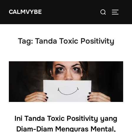
Skip
Search
CALMVYBE
to
TOGGLE
for:
content
Tag:
Tanda Toxic Positivity
Ini Tanda Toxic Positivity yang
Diam-Diam Menguras Mental,