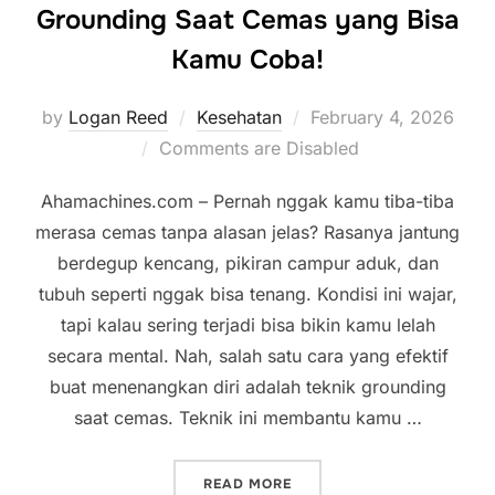
Grounding Saat Cemas yang Bisa
Kamu Coba!
Posted
by
Logan Reed
Kesehatan
February 4, 2026
on
Comments are Disabled
Ahamachines.com – Pernah nggak kamu tiba-tiba
merasa cemas tanpa alasan jelas? Rasanya jantung
berdegup kencang, pikiran campur aduk, dan
tubuh seperti nggak bisa tenang. Kondisi ini wajar,
tapi kalau sering terjadi bisa bikin kamu lelah
secara mental. Nah, salah satu cara yang efektif
buat menenangkan diri adalah teknik grounding
saat cemas. Teknik ini membantu kamu …
“RILEKS TANPA RIBET! IN
READ MORE