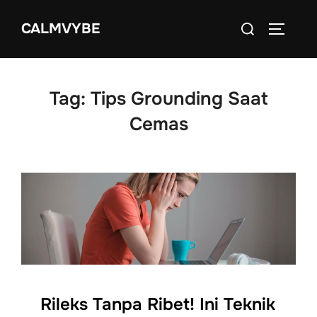
Skip
Search
CALMVYBE
to
TOGGLE
for:
content
Tag:
Tips Grounding Saat
Cemas
Rileks Tanpa Ribet! Ini Teknik