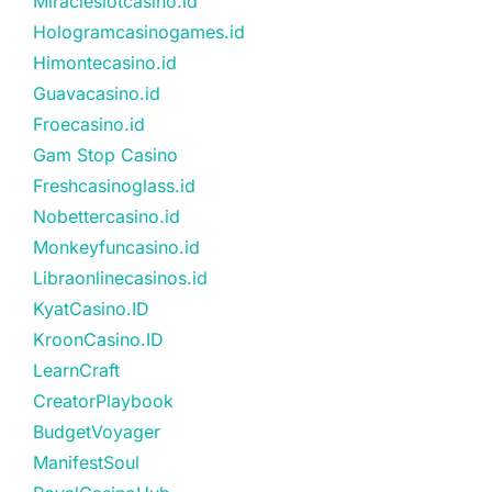
Miracleslotcasino.id
Hologramcasinogames.id
Himontecasino.id
Guavacasino.id
Froecasino.id
Gam Stop Casino
Freshcasinoglass.id
Nobettercasino.id
Monkeyfuncasino.id
Libraonlinecasinos.id
KyatCasino.ID
KroonCasino.ID
LearnCraft
CreatorPlaybook
BudgetVoyager
ManifestSoul