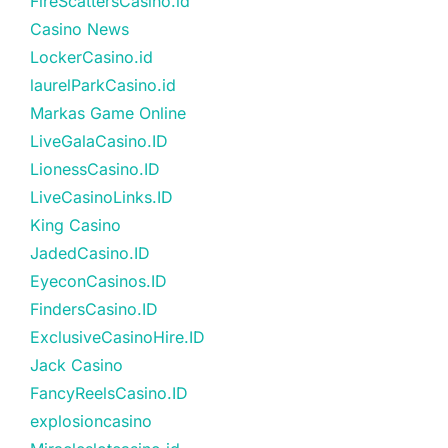
FireScattersCasino.id
Casino News
LockerCasino.id
laurelParkCasino.id
Markas Game Online
LiveGalaCasino.ID
LionessCasino.ID
LiveCasinoLinks.ID
King Casino
JadedCasino.ID
EyeconCasinos.ID
FindersCasino.ID
ExclusiveCasinoHire.ID
Jack Casino
FancyReelsCasino.ID
explosioncasino