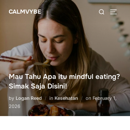
Skip
Search
CALMVYBE
to
TOGGLE
for:
content
Mau Tahu Apa itu mindful eating?
Simak Saja Disini!
Posted
by
Logan Reed
in
Kesehatan
on
February 1,
on
2026