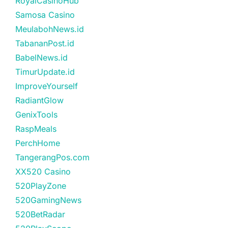
RoyalCasinoHub
Samosa Casino
MeulabohNews.id
TabananPost.id
BabelNews.id
TimurUpdate.id
ImproveYourself
RadiantGlow
GenixTools
RaspMeals
PerchHome
TangerangPos.com
XX520 Casino
520PlayZone
520GamingNews
520BetRadar