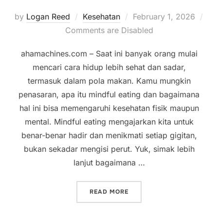
Posted
by
Logan Reed
Kesehatan
February 1, 2026
on
Comments are Disabled
ahamachines.com – Saat ini banyak orang mulai
mencari cara hidup lebih sehat dan sadar,
termasuk dalam pola makan. Kamu mungkin
penasaran, apa itu mindful eating dan bagaimana
hal ini bisa memengaruhi kesehatan fisik maupun
mental. Mindful eating mengajarkan kita untuk
benar-benar hadir dan menikmati setiap gigitan,
bukan sekadar mengisi perut. Yuk, simak lebih
lanjut bagaimana …
“MAU TAHU APA ITU MINDF
READ MORE