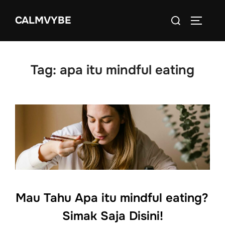
Skip
Search
CALMVYBE
to
TOGGLE
for:
content
Tag:
apa itu mindful eating
Mau Tahu Apa itu mindful eating?
Simak Saja Disini!